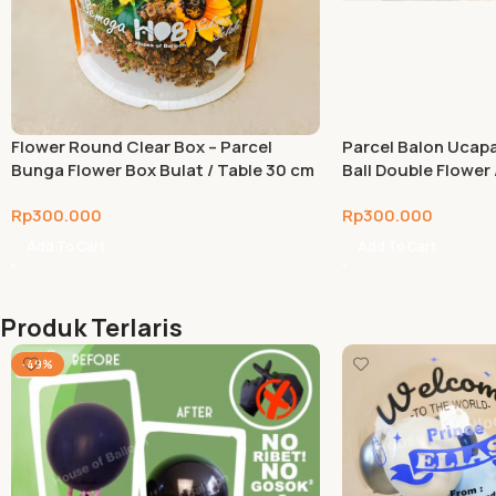
Flower Round Clear Box – Parcel
Parcel Balon Ucapa
Bunga Flower Box Bulat / Table 30 cm
Ball Double Flower 
Rp
300.000
Rp
300.000
Add To Cart
Add To Cart
Produk Terlaris
-49%