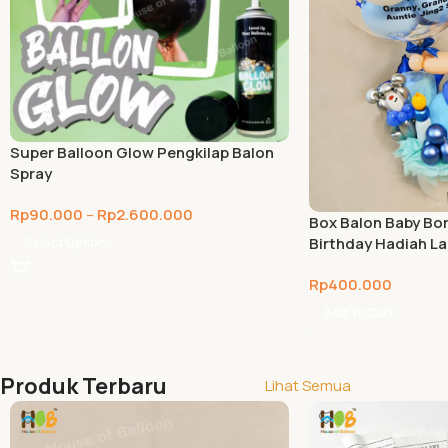
Super Balloon Glow Pengkilap Balon
Spray
Rp
90.000
–
Rp
2.600.000
Box Balon Baby Bo
Birthday Hadiah La
Select Options
Rp
400.000
Add To Cart
Produk Terbaru
Lihat Semua