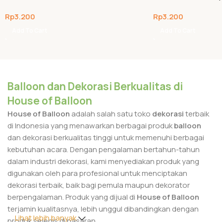
Rp
3.200
Rp
3.200
Add To Cart
Add To Cart
Balloon dan Dekorasi Berkualitas di
House of Balloon
House of Balloon
adalah salah satu toko
dekorasi
terbaik
di Indonesia yang menawarkan berbagai produk
balloon
dan dekorasi berkualitas tinggi untuk memenuhi berbagai
kebutuhan acara. Dengan pengalaman bertahun-tahun
dalam industri dekorasi, kami menyediakan produk yang
digunakan oleh para profesional untuk menciptakan
dekorasi terbaik, baik bagi pemula maupun dekorator
berpengalaman. Produk yang dijual di
House of Balloon
terjamin kualitasnya, lebih unggul dibandingkan dengan
Lihat lebih banyak
produk sejenis di pasaran.