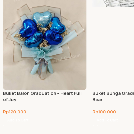
Buket Balon Graduation – Heart Full
Buket Bunga Gradu
of Joy
Bear
Rp
120.000
Rp
100.000
Add To Cart
Add To Cart