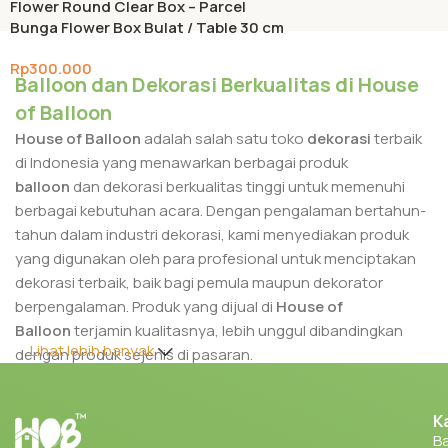
Flower Round Clear Box – Parcel
Bunga Flower Box Bulat / Table 30 cm
Rp
300.000
Balloon dan Dekorasi Berkualitas di House
Add To Cart
of Balloon
House of Balloon
adalah salah satu toko
dekorasi
terbaik
di Indonesia yang menawarkan berbagai produk
balloon
dan dekorasi berkualitas tinggi untuk memenuhi
berbagai kebutuhan acara. Dengan pengalaman bertahun-
tahun dalam industri dekorasi, kami menyediakan produk
yang digunakan oleh para profesional untuk menciptakan
dekorasi terbaik, baik bagi pemula maupun dekorator
berpengalaman. Produk yang dijual di
House of
Balloon
terjamin kualitasnya, lebih unggul dibandingkan
Lihat lebih banyak
dengan produk sejenis di pasaran.
Berbagai produk yang kami tawarkan sangat cocok untuk
K
kebutuhan dekorasi di berbagai acara, seperti pernikahan,
Ba
ulang tahun, corporate event, dan festival. Dengan kualitas