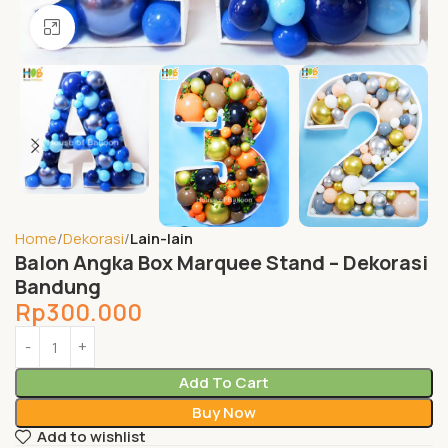
Click to enlarge
Home
Dekorasi
Lain-lain
Balon Angka Box Marquee Stand – Dekorasi
Bandung
Rp
300.000
Add To Cart
Buy Now
Add to wishlist