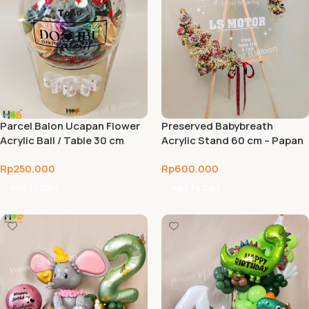
Parcel Balon Ucapan Flower
Preserved Babybreath
Acrylic Ball / Table 30 cm
Acrylic Stand 60 cm – Papan
Ucapan Bunga Acrylic-
Rp
250.000
Rp
600.000
Bandung
Add To Cart
Add To Cart