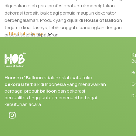
digunakan oleh para profesional untuk menciptakan
dekorasi terbaik, baik bagi pemula maupun dekorator
berpengalaman. Produk yang dijual di
House of Balloon
terjamin kualitasnya, lebih unggul dibandingkan dengan
Lihat lebih banyak
produk sejenis di pasaran.
Berbagai produk yang kami tawarkan sangat cocok untuk
K
kebutuhan dekorasi di berbagai acara, seperti pernikahan,
Ba
ulang tahun, corporate event, dan festival. Dengan kualitas
produk yang kami sediakan, kamu dapat menciptakan
Bu
dekorasi yang menakjubkan dengan hasil yang maksimal.
House of Balloon
adalah salah satu toko
Gi
dekorasi
terbaik di Indonesia yang menawarkan
Tidak hanya menyediakan produk untuk dekorator veteran,
berbagai produk
balloon
dan dekorasi
kami juga memberikan edukasi dan tips bagi pemula yang
D
berkualitas tinggi untuk memenuhi berbagai
ingin memulai bisnis dekorasi.
kebutuhan acara.
Berbelanja di
House of Balloon
memberikan banyak
keuntungan. Selain mendapatkan produk yang telah
terbukti kualitasnya, kamu juga dapat memilih berbagai
macam barang yang sesuai dengan tema acara yang ingin