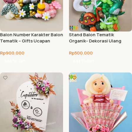
Balon Number Karakter Balon
Stand Balon Tematik
Tematik – Gifts Ucapan
Organik- Dekorasi Ulang
Congratulation
Tahun
Rp
900.000
Rp
500.000
Add To Cart
Add To Cart