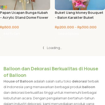
Papan Ucapan Bunga Kubah
Buket Uang Money Bouquet
– Acrylic Stand Dome Flower
– Balon Karakter Buket
Big – Bandung
Rp
500.000
Rp
200.000
–
Rp
300.000
Add To Cart
Select Options
Loading...
Balloon dan Dekorasi Berkualitas di House
of Balloon
House of Balloon
adalah salah satu toko
dekorasi
terbaik
di Indonesia yang menawarkan berbagai produk
balloon
dan dekorasi berkualitas tinggi untuk memenuhi berbagai
kebutuhan acara. Dengan pengalaman bertahun-tahun
dalam industri dekorasi, kami menyediakan produk yang