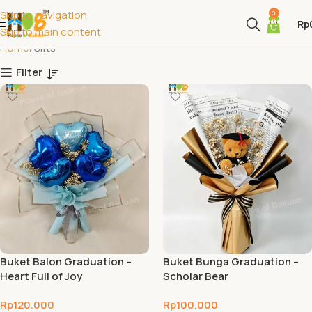
Skip to navigation
0
Rp
Skip to main content
Home
Gifts
Filter
Buket Balon Graduation –
Buket Bunga Graduation –
Heart Full of Joy
Scholar Bear
Rp
120.000
Rp
100.000