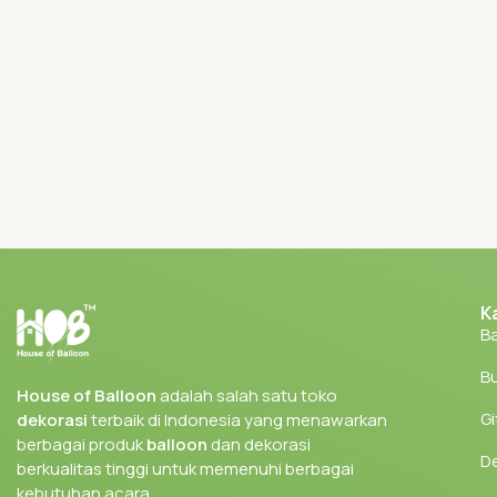
K
Ba
Bu
House of Balloon
adalah salah satu toko
Gi
dekorasi
terbaik di Indonesia yang menawarkan
berbagai produk
balloon
dan dekorasi
D
berkualitas tinggi untuk memenuhi berbagai
kebutuhan acara.