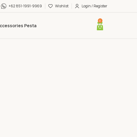
+62 851-1991-9969
Wishlist
Login / Register
0
ccessories Pesta