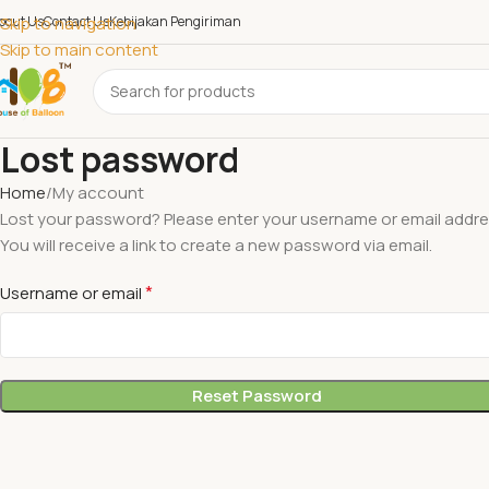
bout Us
Skip to navigation
Contact Us
Kebijakan Pengiriman
Skip to main content
Lost password
Home
My account
Lost your password? Please enter your username or email addre
You will receive a link to create a new password via email.
*
Username or email
Reset Password