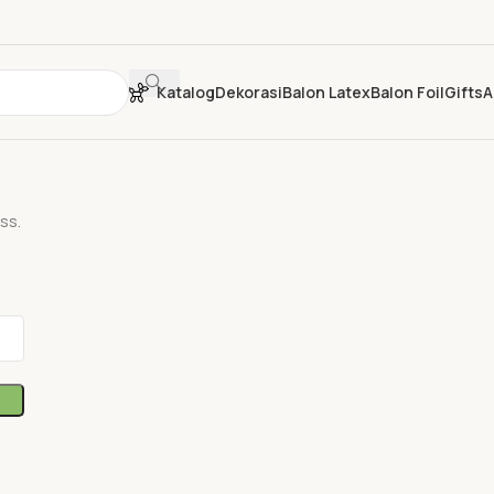
Katalog
Dekorasi
Balon Latex
Balon Foil
Gifts
A
ss.