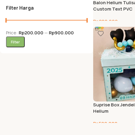
Balon Helium Tulis
Filter Harga
Custom Text PVC
Rp
200.000
Price:
Rp200.000
—
Rp900.000
Filter
Suprise Box Jendel
Helium
Rp
500.000