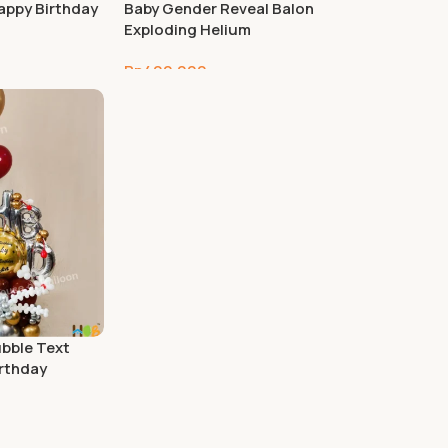
appy Birthday
Baby Gender Reveal Balon
Exploding Helium
Rp
400.000
ubble Text
irthday