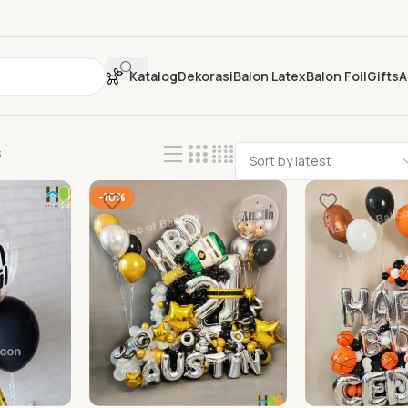
Katalog
Dekorasi
Balon Latex
Balon Foil
Gifts
A
s
-10%