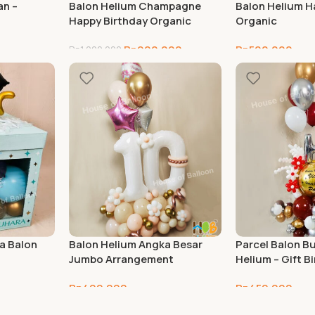
an –
Balon Helium Champagne
Balon Helium H
Happy Birthday Organic
Organic
Rp
900.000
Rp
500.000
Rp
1.000.000
a Balon
Balon Helium Angka Besar
Parcel Balon B
Jumbo Arrangement
Helium – Gift B
Rp
400.000
Rp
450.000