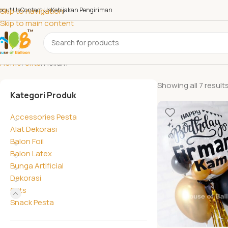
bout Us
Skip to navigation
Contact Us
Kebijakan Pengiriman
Skip to main content
Home
Gifts
Helium
Showing all 7 result
Kategori Produk
Accessories Pesta
Alat Dekorasi
Balon Foil
Balon Latex
Bunga Artificial
Dekorasi
Gifts
Snack Pesta