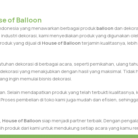
se of Balloon
 Indonesia yang menawarkan berbagai produk
balloon
dan dekoras
dustri dekorasi, kami menyediakan produk yang digunakan oleh
oduk yang dijual di
House of Balloon
terjamin kualitasnya, lebi
han dekorasi di berbagai acara, seperti pernikahan, ulang tahu
 dekorasi yang menakjubkan dengan hasil yang maksimal. Tidak
ng ingin memulai bisnis dekorasi.
. Selain mendapatkan produk yang telah terbukti kualitasnya,
 Proses pembelian di toko kami juga mudah dan efisien, sehin
,
House of Balloon
siap menjadi partner terbaik. Dengan pengal
lih produk dari kami untuk mendukung setiap acara yang kamu r