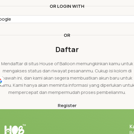
OR LOGIN WITH
oogle
OR
Daftar
Mendaftar di situs House of Balloon memungkinkan kamu untuk
mengakses status dan riwayat pesananmu. Cukup isi kolom di
bawah ini, dan kami akan segera membuatkan akun baru untuk
kamu. Kami hanya akan meminta informasi yang diperlukan untu
mempercepat dan mempermudah proses pembelianmu.
Register
K
Ba