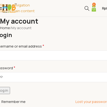
Skip to navigation
0
Rp
Skip to main content
My account
Home
My account
ogin
*
sername or email address
*
assword
og in
Remember me
Lost your passwor