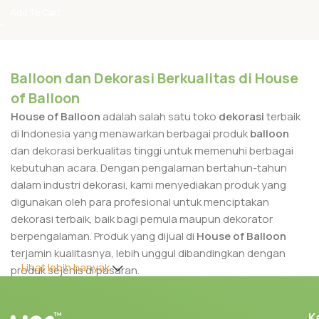
Add To Cart
Balloon dan Dekorasi Berkualitas di House
of Balloon
House of Balloon
adalah salah satu toko
dekorasi
terbaik
di Indonesia yang menawarkan berbagai produk
balloon
dan dekorasi berkualitas tinggi untuk memenuhi berbagai
kebutuhan acara. Dengan pengalaman bertahun-tahun
dalam industri dekorasi, kami menyediakan produk yang
digunakan oleh para profesional untuk menciptakan
dekorasi terbaik, baik bagi pemula maupun dekorator
berpengalaman. Produk yang dijual di
House of Balloon
terjamin kualitasnya, lebih unggul dibandingkan dengan
Lihat lebih banyak
produk sejenis di pasaran.
Berbagai produk yang kami tawarkan sangat cocok untuk
K
kebutuhan dekorasi di berbagai acara, seperti pernikahan,