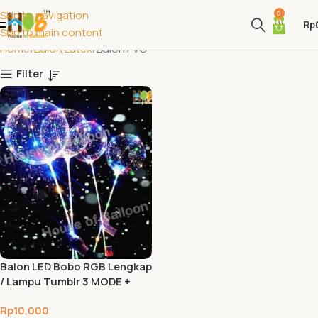
Skip to navigation
0
Rp
Skip to main content
Home
Balon Latex
Balon PVC
Filter
Balon LED Bobo RGB Lengkap
/ Lampu Tumblr 3 MODE +
Gagang
Rp
10.000