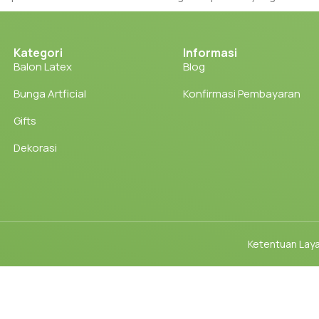
dan
dekorasi
terbaik untuk kebutuhanmu. Dapatkan produk yang
Balloon.
Kategori
Informasi
Balon Latex
Blog
Bunga Artficial
Konfirmasi Pembayaran
Gifts
Dekorasi
Ketentuan Lay