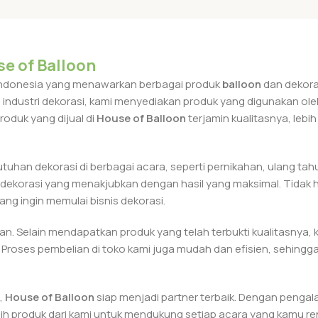
se of Balloon
 Indonesia yang menawarkan berbagai produk
balloon
dan dekoras
dustri dekorasi, kami menyediakan produk yang digunakan oleh
oduk yang dijual di
House of Balloon
terjamin kualitasnya, lebi
han dekorasi di berbagai acara, seperti pernikahan, ulang tahu
 dekorasi yang menakjubkan dengan hasil yang maksimal. Tidak
ng ingin memulai bisnis dekorasi.
. Selain mendapatkan produk yang telah terbukti kualitasnya,
 Proses pembelian di toko kami juga mudah dan efisien, sehin
,
House of Balloon
siap menjadi partner terbaik. Dengan pengal
lih produk dari kami untuk mendukung setiap acara yang kamu r