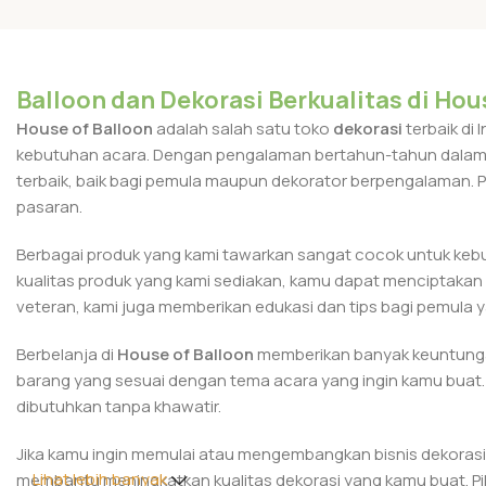
Balloon dan Dekorasi Berkualitas di Hou
House of Balloon
adalah salah satu toko
dekorasi
terbaik di
kebutuhan acara. Dengan pengalaman bertahun-tahun dalam in
terbaik, baik bagi pemula maupun dekorator berpengalaman. Pr
pasaran.
Berbagai produk yang kami tawarkan sangat cocok untuk kebutu
kualitas produk yang kami sediakan, kamu dapat menciptakan
veteran, kami juga memberikan edukasi dan tips bagi pemula ya
Berbelanja di
House of Balloon
memberikan banyak keuntungan
barang yang sesuai dengan tema acara yang ingin kamu buat.
dibutuhkan tanpa khawatir.
Jika kamu ingin memulai atau mengembangkan bisnis dekorasi
Lihat lebih banyak
membantu meningkatkan kualitas dekorasi yang kamu buat. Pi