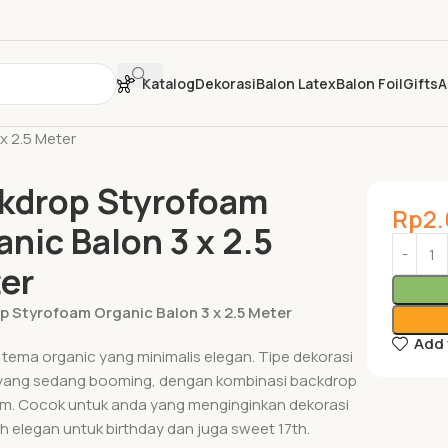
Katalog
Dekorasi
Balon Latex
Balon Foil
Gifts
A
x 2.5 Meter
kdrop Styrofoam
Rp
2
anic Balon 3 x 2.5
er
 Styrofoam Organic Balon 3 x 2.5 Meter
Add 
 tema organic yang minimalis elegan. Tipe dekorasi
yang sedang booming, dengan kombinasi backdrop
m. Cocok untuk anda yang menginginkan dekorasi
ih elegan untuk birthday dan juga sweet 17th.