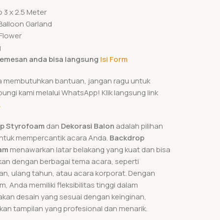
 3 x 2.5 Meter
Balloon Garland
 Flower
g
emesan anda bisa langsung
Isi Form
a membutuhkan bantuan, jangan ragu untuk
ngi kami melalui WhatsApp! Klik langsung link
A
p Styrofoam
dan
Dekorasi Balon
adalah pilihan
untuk mempercantik acara Anda.
Backdrop
am
menawarkan latar belakang yang kuat dan bisa
kan dengan berbagai tema acara, seperti
an, ulang tahun, atau acara korporat. Dengan
, Anda memiliki fleksibilitas tinggi dalam
kan desain yang sesuai dengan keinginan,
an tampilan yang profesional dan menarik.