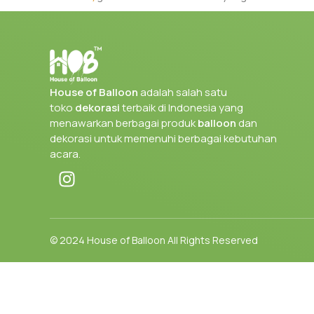
Ayo kunjungi House of Balloon
dan temukan produk
balloon
lebih istimewa dengan dekorasi yang sempurna dari House of 
House of Balloon
adalah salah satu
toko
dekorasi
terbaik di Indonesia yang
menawarkan berbagai produk
balloon
dan
dekorasi untuk memenuhi berbagai kebutuhan
acara.
© 2024 House of Balloon All Rights Reserved