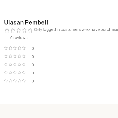
Ulasan Pembeli
Only logged in customers who have purchased
0 reviews
0
0
0
0
0