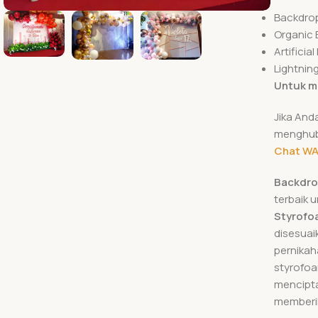
Backdrop
Organic 
Artificial
Lightnin
Untuk m
Jika And
menghubu
Chat W
Backdro
terbaik 
Styrofo
disesuai
pernikah
styrofoam
mencipta
memberik