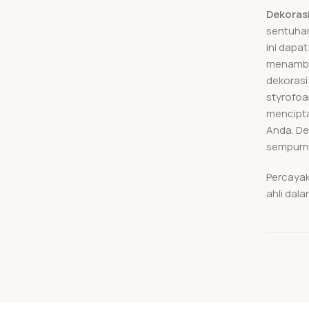
Dekorasi
sentuhan
ini dapa
menamba
dekorasi
styrofoa
mencipta
Anda. De
sempurn
Percayak
ahli dal