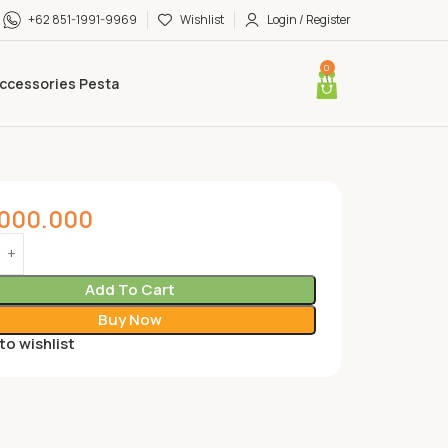
+62 851-1991-9969
Wishlist
Login / Register
0
ccessories Pesta
.000.000
Add To Cart
Buy Now
to wishlist