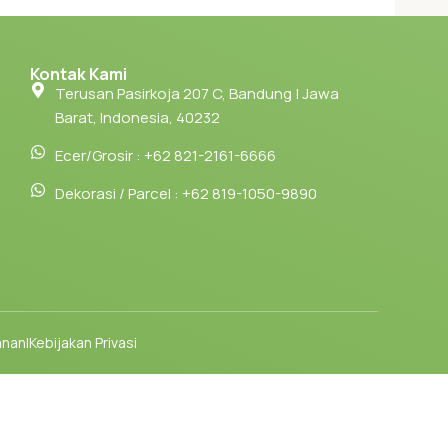
 berkualitas dan buat acara kamu menjadi
Kontak Kami
Terusan Pasirkoja 207 C, Bandung | Jawa
Barat, Indonesia, 40232
Ecer/Grosir : +62 821-2161-6666
Dekorasi / Parcel : +62 819-1050-9890
anan
|
Kebijakan Privasi