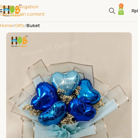
Skip to navigation
0
Rp
Skip to main content
Home
Gifts
Buket