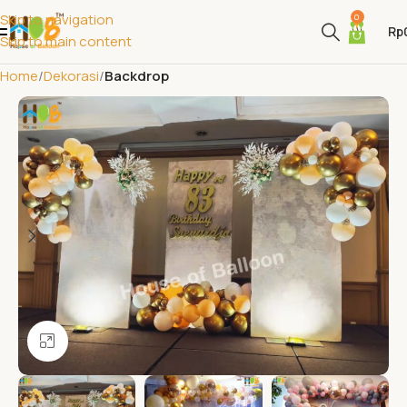
Skip to navigation
0
Rp
Skip to main content
Home
Dekorasi
Backdrop
Click to enlarge