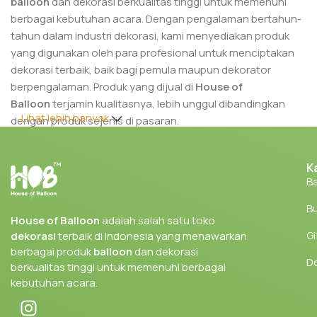
balloon
dan dekorasi berkualitas tinggi untuk memenuhi
berbagai kebutuhan acara. Dengan pengalaman bertahun-
tahun dalam industri dekorasi, kami menyediakan produk
yang digunakan oleh para profesional untuk menciptakan
dekorasi terbaik, baik bagi pemula maupun dekorator
berpengalaman. Produk yang dijual di
House of
Balloon
terjamin kualitasnya, lebih unggul dibandingkan
Lihat lebih banyak
dengan produk sejenis di pasaran.
Berbagai produk yang kami tawarkan sangat cocok untuk
K
kebutuhan dekorasi di berbagai acara, seperti pernikahan,
Ba
ulang tahun, corporate event, dan festival. Dengan kualitas
produk yang kami sediakan, kamu dapat menciptakan
Bu
dekorasi yang menakjubkan dengan hasil yang maksimal.
House of Balloon
adalah salah satu toko
Gi
dekorasi
terbaik di Indonesia yang menawarkan
Tidak hanya menyediakan produk untuk dekorator veteran,
berbagai produk
balloon
dan dekorasi
kami juga memberikan edukasi dan tips bagi pemula yang
D
berkualitas tinggi untuk memenuhi berbagai
ingin memulai bisnis dekorasi.
kebutuhan acara.
Berbelanja di
House of Balloon
memberikan banyak