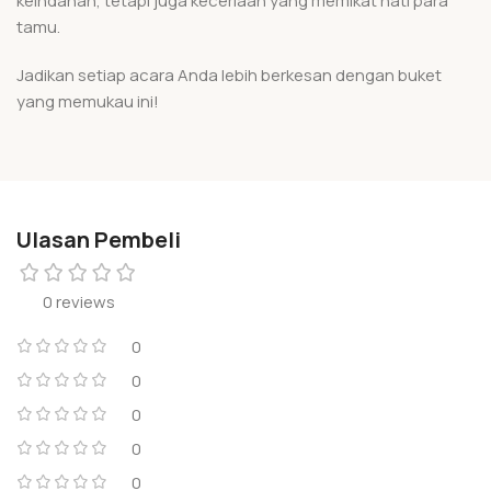
keindahan, tetapi juga keceriaan yang memikat hati para
tamu.
Jadikan setiap acara Anda lebih berkesan dengan buket
yang memukau ini!
Ulasan Pembeli
0 reviews
0
0
0
0
0