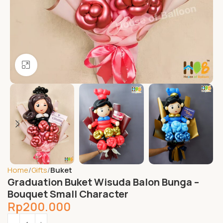
Click to enlarge
Home
Gifts
Buket
Graduation Buket Wisuda Balon Bunga –
Bouquet Small Character
Rp
200.000