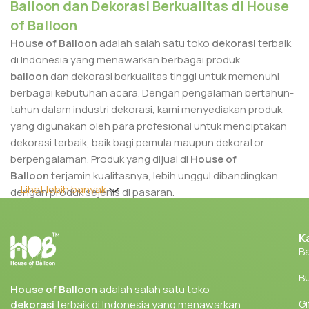
Balloon dan Dekorasi Berkualitas di House
of Balloon
House of Balloon
adalah salah satu toko
dekorasi
terbaik
di Indonesia yang menawarkan berbagai produk
balloon
dan dekorasi berkualitas tinggi untuk memenuhi
berbagai kebutuhan acara. Dengan pengalaman bertahun-
tahun dalam industri dekorasi, kami menyediakan produk
yang digunakan oleh para profesional untuk menciptakan
dekorasi terbaik, baik bagi pemula maupun dekorator
berpengalaman. Produk yang dijual di
House of
Balloon
terjamin kualitasnya, lebih unggul dibandingkan
Lihat lebih banyak
dengan produk sejenis di pasaran.
Berbagai produk yang kami tawarkan sangat cocok untuk
K
kebutuhan dekorasi di berbagai acara, seperti pernikahan,
Ba
ulang tahun, corporate event, dan festival. Dengan kualitas
produk yang kami sediakan, kamu dapat menciptakan
Bu
dekorasi yang menakjubkan dengan hasil yang maksimal.
House of Balloon
adalah salah satu toko
Gi
dekorasi
terbaik di Indonesia yang menawarkan
Tidak hanya menyediakan produk untuk dekorator veteran,