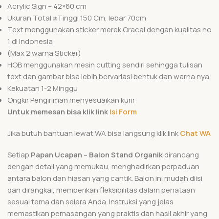
Acrylic Sign – 42×60 cm
Ukuran Total
±
Tinggi 150 Cm, lebar 70cm
Text menggunakan sticker merek Oracal dengan kualitas no
1 di Indonesia
(Max 2 warna Sticker)
HOB menggunakan mesin cutting sendiri sehingga tulisan
text dan gambar bisa lebih bervariasi bentuk dan warna nya.
Kekuatan 1-2 Minggu
Ongkir Pengiriman menyesuaikan kurir
Untuk memesan bisa klik link
Isi Form
Jika butuh bantuan lewat WA bisa langsung klik link
Chat WA
Setiap
Papan Ucapan – Balon Stand Organik
dirancang
dengan detail yang memukau, menghadirkan perpaduan
antara balon dan hiasan yang cantik. Balon ini mudah diisi
dan dirangkai, memberikan fleksibilitas dalam penataan
sesuai tema dan selera Anda. Instruksi yang jelas
memastikan pemasangan yang praktis dan hasil akhir yang