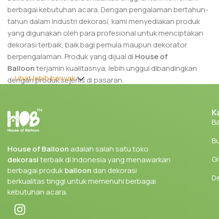
berbagai kebutuhan acara. Dengan pengalaman bertahun-
tahun dalam industri dekorasi, kami menyediakan produk
yang digunakan oleh para profesional untuk menciptakan
dekorasi terbaik, baik bagi pemula maupun dekorator
berpengalaman. Produk yang dijual di
House of
Balloon
terjamin kualitasnya, lebih unggul dibandingkan
Lihat lebih banyak
dengan produk sejenis di pasaran.
Berbagai produk yang kami tawarkan sangat cocok untuk
K
kebutuhan dekorasi di berbagai acara, seperti pernikahan,
Ba
ulang tahun, corporate event, dan festival. Dengan kualitas
produk yang kami sediakan, kamu dapat menciptakan
Bu
dekorasi yang menakjubkan dengan hasil yang maksimal.
House of Balloon
adalah salah satu toko
Gi
dekorasi
terbaik di Indonesia yang menawarkan
Tidak hanya menyediakan produk untuk dekorator veteran,
berbagai produk
balloon
dan dekorasi
kami juga memberikan edukasi dan tips bagi pemula yang
D
berkualitas tinggi untuk memenuhi berbagai
ingin memulai bisnis dekorasi.
kebutuhan acara.
Berbelanja di
House of Balloon
memberikan banyak
keuntungan. Selain mendapatkan produk yang telah