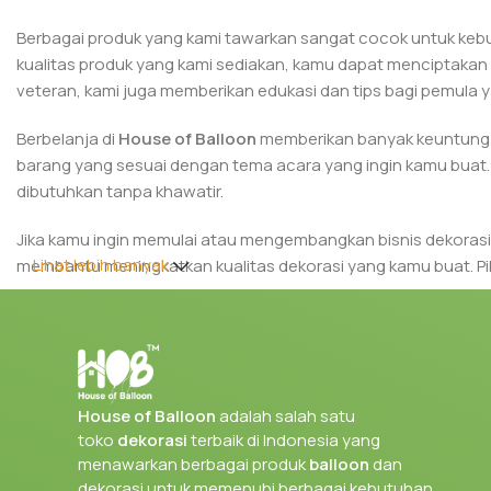
Berbagai produk yang kami tawarkan sangat cocok untuk kebutu
kualitas produk yang kami sediakan, kamu dapat menciptakan
veteran, kami juga memberikan edukasi dan tips bagi pemula ya
Berbelanja di
House of Balloon
memberikan banyak keuntungan
barang yang sesuai dengan tema acara yang ingin kamu buat.
dibutuhkan tanpa khawatir.
Jika kamu ingin memulai atau mengembangkan bisnis dekorasi
Lihat lebih banyak
membantu meningkatkan kualitas dekorasi yang kamu buat. Pi
Ayo kunjungi House of Balloon
dan temukan produk
balloon
lebih istimewa dengan dekorasi yang sempurna dari House of 
House of Balloon
adalah salah satu
toko
dekorasi
terbaik di Indonesia yang
menawarkan berbagai produk
balloon
dan
dekorasi untuk memenuhi berbagai kebutuhan