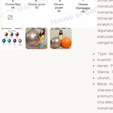
untuk se
membutuh
menambah
Click to enlarge
tertandin
ini lebi
digunaka
baku bal
sangat k
Type : B
Kuantiti 
Merek : 
Warna : 
Ukuran :
Berat : K
standard
premium 
Kita dek
merek la