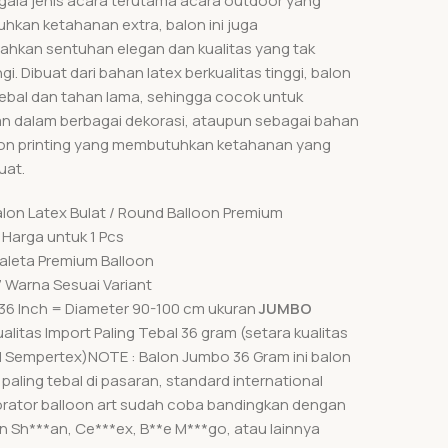
gala jenis acara terutama acara outdoor yang
kan ketahanan extra, balon ini juga
kan sentuhan elegan dan kualitas yang tak
gi. Dibuat dari bahan latex berkualitas tinggi, balon
h tebal dan tahan lama, sehingga cocok untuk
n dalam berbagai dekorasi, ataupun sebagai bahan
on printing yang membutuhkan ketahanan yang
uat.
alon Latex Bulat / Round Balloon Premium
: Harga untuk 1 Pcs
Paleta Premium Balloon
7 Warna Sesuai Variant
 36 Inch = Diameter 90-100 cm ukuran
JUMBO
ualitas Import Paling Tebal 36 gram (setara kualitas
 Sempertex)NOTE : Balon Jumbo 36 Gram ini balon
paling tebal di pasaran, standard international
orator balloon art sudah coba bandingkan dengan
in Sh***an, Ce***ex, B**e M***go, atau lainnya