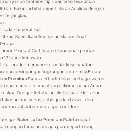
6 inch jumbo tapi lebih tipis dan tidak bisa ditiup
90 cm. Balon ini tebal seperti Balon Adalima dengan
bih terjangkau
i :
 sudah tersertifikasi
ertifikasi Spesifikasi Keamanan Mainan Anak
 Eropa
ildren’s Product Certificate / Keamanan produk
ia 12 tahun kebawah
tifikasi produk memenuhi standar keselamatan,
n, dan perlindungan lingkungan tertentu di Eropa
atex Premium Paleta
ini hadir dalam berbagai warna
ah dan menarik, memastikan dekorasi acara Anda
emukau. Dengan ketebalan ekstra, balon ini tahan
 tekanan dan panas, sehingga lebih awet dan
unakan untuk indoor ataupun outdoor
i dengan
Balon Latex Premium Paleta
dapat
kan dengan tema acara apa pun, seperti ulang