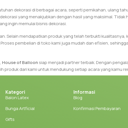
han dekorasi di berbagai acara, seperti pernikahan, ulang tahu
 dekorasi yang menakjubkan dengan hasil yang maksimal. Tidak
ng ingin memulai bisnis dekorasi.
. Selain mendapatkan produk yang telah terbukti kualitasnya,
 Proses pembelian di toko kami juga mudah dan efisien, sehin
,
House of Balloon
siap menjadi partner terbaik. Dengan pengal
lih produk dari kami untuk mendukung setiap acara yang kamu r
dan
dekorasi
terbaik untuk kebutuhanmu. Dapatkan produk yang
Balloon.
Kategori
Informasi
Balon Latex
Blog
Bunga Artficial
Konfirmasi Pembayaran
Gifts