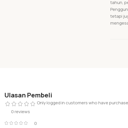
tahun, p
Pengguna
tetapi j
mengesa
Ulasan Pembeli
Only logged in customers who have purchased
0 reviews
0