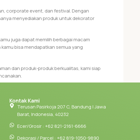
n, corporate event, dan festival. Dengan
 hanya menyediakan produk untuk dekorator
 kamu juga dapat memilih berbagai macam
gga kamu bisa mendapatkan semua yang
aman dan produk-produk berkualitas, kami siap
encanakan.
 berkualitas dan buat acara kamu menjadi
Kontak Kami
Terusan Pasirkoja 207 C, Bandung | Jawa
Barat, Indonesia, 40232
Ecer/Grosir : +62 821-2161-6666
Dekorasi / Parcel : +62 819-1050-9890