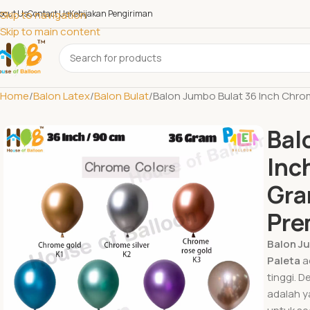
bout Us
Skip to navigation
Contact Us
Kebijakan Pengiriman
Skip to main content
Home
Balon Latex
Balon Bulat
Balon Jumbo Bulat 36 Inch Chro
Bal
Inc
Gra
Pre
Balon J
Paleta
ad
tinggi. 
adalah ya