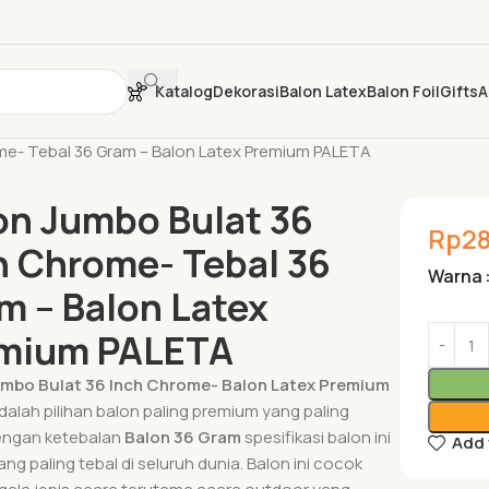
Katalog
Dekorasi
Balon Latex
Balon Foil
Gifts
A
me- Tebal 36 Gram – Balon Latex Premium PALETA
on Jumbo Bulat 36
Rp
2
h Chrome- Tebal 36
Warna
m – Balon Latex
mium PALETA
umbo Bulat 36 Inch Chrome- Balon Latex Premium
alah pilihan balon paling premium yang paling
Dengan ketebalan
Balon 36 Gram
spesifikasi balon ini
Add 
ng paling tebal di seluruh dunia. Balon ini cocok