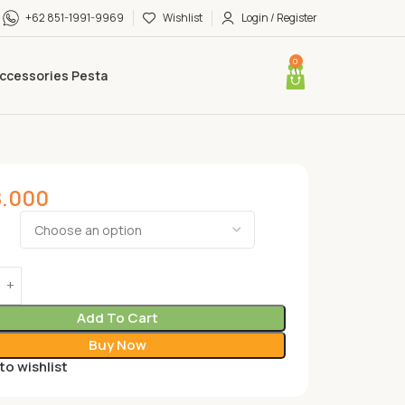
+62 851-1991-9969
Wishlist
Login / Register
0
ccessories Pesta
8.000
Add To Cart
Buy Now
to wishlist