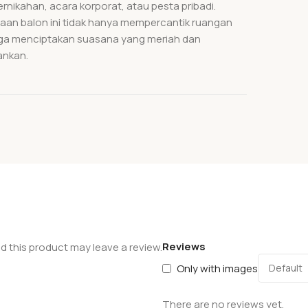
ernikahan, acara korporat, atau pesta pribadi.
an balon ini tidak hanya mempercantik ruangan
uga menciptakan suasana yang meriah dan
nkan.
Reviews
 this product may leave a review.
Only with images
There are no reviews yet.