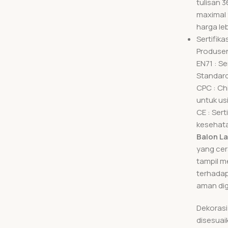
tulisan 3
maximal 
harga le
Sertifikas
Produsen
EN71 : S
Standard
CPC : Ch
untuk us
CE : Ser
kesehata
Balon L
yang cer
tampil m
terhadap
aman dig
Dekoras
disesuai