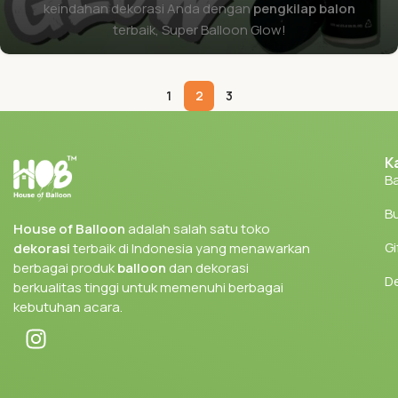
keindahan dekorasi Anda dengan
pengkilap balon
terbaik, Super Balloon Glow!
1
2
3
K
Ba
Bu
House of Balloon
adalah salah satu toko
Gi
dekorasi
terbaik di Indonesia yang menawarkan
berbagai produk
balloon
dan dekorasi
D
berkualitas tinggi untuk memenuhi berbagai
kebutuhan acara.