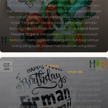
acara. Deskripsi :
tematik ini juga fleksibel untuk berbagai ukuran ruangan,
Balon Helium PVC 18 Inch / 40 cm Clear 1 pcs
baik untuk acara kecil maupun besar. Instalasinya mudah
Custom Text tulisan
dan cepat, memberikan pengalaman bebas stres bagi
Balon Helium Latex 11 Inch / 25 cm 2 pcs
Anda. Tingkatkan kebahagiaan ulang tahun dengan
Dengan Helium Balon Total Tinggi 140 -160 cm
dekorasi yang berkelas dan penuh gaya.
Stand Balon
Helium Murni 99.98% Bersertifikat, aman, non-flamable,
Tematik Organik
menjadikan momen istimewa lebih
non-toxic
berkesan, meninggalkan kenangan indah bagi semua
Menggunakan penguat balon Lasty Loon (Meningkat dari
orang yang hadir. Jadikan hari Anda tak terlupakan!
kekuatan 4 jam menjadi 20-30 jam)
*Kekuatan Balon 11 Inch helium 20-30 jam terbang.
Kekuatan Helium dengan Sticker 6-8 Jam
Untuk
03
memesan bisa klik link
Isi Form
Jika butuh bantuan lewat
JAN
WA bisa langsung klik link
Chat WA
Balon Helium Tulisan Custom Text PVC tersedia dalam
berbagai ukuran dan warna, memungkinkan Anda untuk
menyesuaikan tampilan sesuai dengan tema acara. Baik
itu pesan ulang tahun, ucapan selamat, atau kalimat
Balon Helium Champagne Happy Birthday
motivasi, balon ini dapat dibuat dengan teks pilihan Anda
Organic
yang dicetak dengan jelas dan menarik. Warna dan font