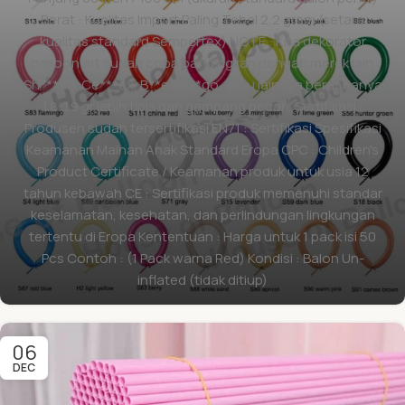
Berat : Kualitas Import Paling Tebal 2,2 gram (setara
kualitas standard Sempertex) NOTE : Kita dekorator
balloon art sudah coba bandingkan dengan merek lain
Sh***an, Ce***ex, B**e M***go, atau lainnya berat hanya
1.8-1.9 gr lebih tipis dan gampang pecah. Sertifikasi :
Produsen sudah tersertifikasi EN71 : Sertifikasi Spesifikasi
Keamanan Mainan Anak Standard Eropa CPC : Children's
Product Certificate / Keamanan produk untuk usia 12
tahun kebawah CE : Sertifikasi produk memenuhi standar
keselamatan, kesehatan, dan perlindungan lingkungan
tertentu di Eropa Kententuan : Harga untuk 1 pack isi 50
Pcs Contoh : (1 Pack warna Red) Kondisi : Balon Un-
inflated (tidak ditiup)
06
DEC