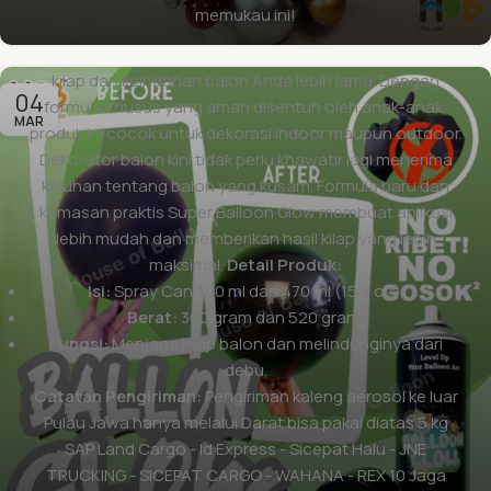
debu dan paparan udara.
Solusinya? Super Balloon
memukau ini!
Glow!
Super Balloon Glow adalah solusi cair yang
dirancang khusus sebagai
pengkilap balon
, menjaga
kilap dan keindahan balon Anda lebih lama. Dengan
04
formula khusus yang aman disentuh oleh anak-anak,
MAR
produk ini cocok untuk dekorasi indoor maupun outdoor.
Dekorator balon kini tidak perlu khawatir lagi menerima
keluhan tentang balon yang kusam. Formula baru dan
kemasan praktis Super Balloon Glow membuat aplikasi
lebih mudah dan memberikan hasil kilap yang lebih
maksimal.
Detail Produk:
Isi:
Spray Can 300 ml dan 470 ml (15.8 oz).
Berat:
300 gram dan 520 gram.
Fungsi:
Menjaga kilap balon dan melindunginya dari
debu.
Catatan Pengiriman:
Pengiriman kaleng aerosol ke luar
Pulau Jawa hanya melalui Darat bisa pakai diatas 5 kg
SAP Land Cargo - Id Express - Sicepat Halu - JNE
TRUCKING - SICEPAT CARGO - WAHANA - REX 10 Jaga