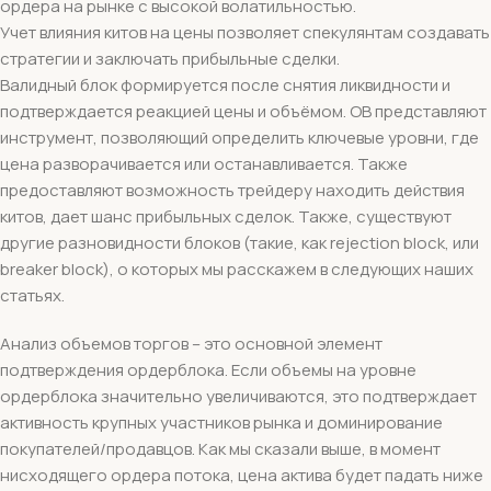
ордера на рынке с высокой волатильностью.
Учет влияния китов на цены позволяет спекулянтам создавать
стратегии и заключать прибыльные сделки.
Валидный блок формируется после снятия ликвидности и
подтверждается реакцией цены и объёмом. OB представляют
инструмент, позволяющий определить ключевые уровни, где
цена разворачивается или останавливается. Также
предоставляют возможность трейдеру находить действия
китов, дает шанс прибыльных сделок. Также, существуют
другие разновидности блоков (такие, как rejection block, или
breaker block), о которых мы расскажем в следующих наших
статьях.
Анализ объемов торгов – это основной элемент
подтверждения ордерблока. Если объемы на уровне
ордерблока значительно увеличиваются, это подтверждает
активность крупных участников рынка и доминирование
покупателей/продавцов. Как мы сказали выше, в момент
нисходящего ордера потока, цена актива будет падать ниже