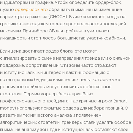
индикаторам на графике. Чтобы определить ордер-блок,
нужно
ордер блок это
обращать внимание на изменение
параметров движения (CHOCH). Бычье возникает, когда на
графике в нисходящем тренде преодолевается последний
максимум. При выборе OB для трейдинга учитывают
ликвидность и стоп-лоссы большинства участников биржи.
Если цена достигает ордер блока, это может
сигнализировать о смене направления тренда или о сильной
поддержке/сопротивлении. Эти зоны часто отражают
институциональный интерес и дают информацию о
потенциальных будущих изменениях цены, которые уже
розничные трейдеры могут включить в собственные
стратегии. Термин «ордер-блок» пришёл из
профессионального трейдинга, где крупные игроки (smart
money) используют скрытые ордера для набора позиций. С
развитием технического анализа и появлением
алгоритмических стратегий, трейдеры стали уделять особое
внимание анализу зон, где институционалы оставляют свои