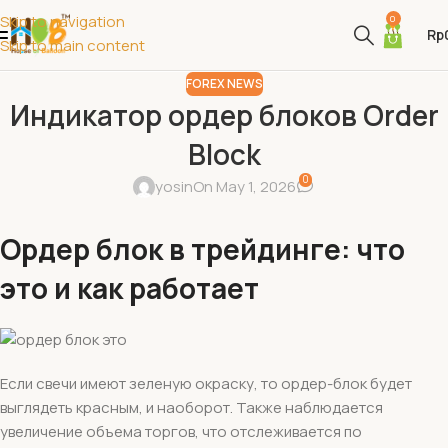
Skip to navigation
0
Rp
Skip to main content
FOREX NEWS
Индикатор ордер блоков Order
Block
0
yosin
On May 1, 2026
Ордер блок в трейдинге: что
это и как работает
Если свечи имеют зеленую окраску, то ордер-блок будет
выглядеть красным, и наоборот. Также наблюдается
увеличение объема торгов, что отслеживается по