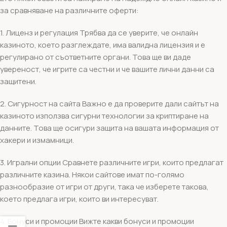
за сравняване на различните оферти:
1. Лиценз и регулация Трябва да се уверите, че онлайн
казиното, което разглеждате, има валидна лицензия и е
регулирано от съответните органи. Това ще ви даде
увереност, че игрите са честни и че вашите лични данни са
защитени.
2. Сигурност на сайта Важно е да проверите дали сайтът на
казиното използва сигурни технологии за криптиране на
данните. Това ще осигури защита на вашата информация от
хакери и измамници.
3. Игрални опции Сравнете различните игри, които предлагат
различните казина. Някои сайтове имат по-голямо
разнообразие от игри от други, така че изберете такова,
което предлага игри, които ви интересуват.
4. Бонуси и промоции Вижте какви бонуси и промоции